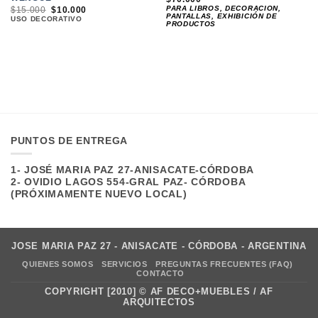
PARA LIBROS, DECORACION,
EL
EL
$
15.000
$
10.000
PANTALLAS, EXHIBICIÓN DE
PRECIO
PRECIO
USO DECORATIVO
PRODUCTOS
ORIGINAL
ACTUAL
ERA:
ES:
$15.000.
$10.000.
PUNTOS DE ENTREGA
1- JOSÉ MARIA PAZ 27-ANISACATE-CÓRDOBA
2- OVIDIO LAGOS 554-GRAL PAZ- CÓRDOBA
(PRÓXIMAMENTE NUEVO LOCAL)
JOSE MARIA PAZ 27 - ANISACATE - CÓRDOBA - ARGENTINA
QUIENES SOMOS
SERVICIOS
PREGUNTAS FRECUENTES (FAQ)
CONTACTO
COPYRIGHT [2010] ©
AF DECO+MUEBLES
/ AF
ARQUITECTOS