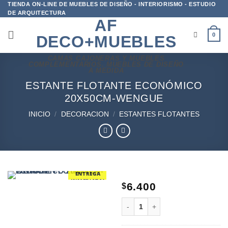
Saltar
TIENDA ON-LINE DE MUEBLES DE DISEÑO - INTERIORISMO - ESTUDIO
DE ARQUITECTURA
al
AF
contenido
0
DECO+MUEBLES
CAMAS CAJONERAS Y MUEBLES
COMPLEMENTARIOS. MUEBLES DE DISEÑO
A MEDIDA
ESTANTE FLOTANTE ECONÓMICO
20X50CM-WENGUE
INICIO
/
DECORACION
/
ESTANTES FLOTANTES
ENTREGA
INMEDIATA!
6.400
$
ESTANTE FLOTANTE ECONÓM