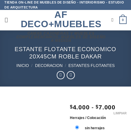
Saltar
TIENDA ON-LINE DE MUEBLES DE DISEÑO - INTERIORISMO - ESTUDIO
DE ARQUITECTURA
al
AF
contenido
0
DECO+MUEBLES
CAMAS CAJONERAS Y MUEBLES
COMPLEMENTARIOS. MUEBLES DE DISEÑO
A MEDIDA
ESTANTE FLOTANTE ECONOMICO
20X45CM ROBLE DAKAR
INICIO
/
DECORACION
/
ESTANTES FLOTANTES
ENTREGA
INMEDIATA!
RAN
4.000
-
7.000
$
$
DE
LIMPIAR
PREC
Herrajes / Colocación
DES
sin herrajes