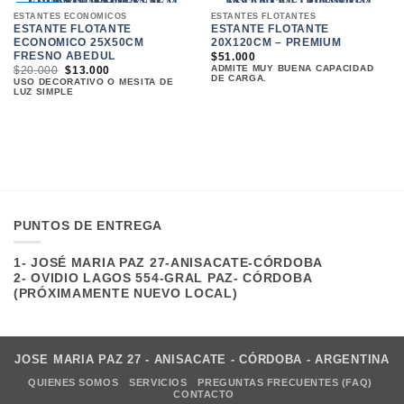
ENTREGA
ENTREGA
35%
ESTANTES ECONÓMICOS
ESTANTES FLOTANTES
INMEDIATA!
INMEDIATA!
ESTANTE FLOTANTE
ESTANTE FLOTANTE
ECONOMICO 25X50CM
20X120CM – PREMIUM
FRESNO ABEDUL
$
51.000
ADMITE MUY BUENA CAPACIDAD
EL
EL
$
20.000
$
13.000
DE CARGA.
PRECIO
PRECIO
USO DECORATIVO O MESITA DE
ORIGINAL
ACTUAL
LUZ SIMPLE
ERA:
ES:
$20.000.
$13.000.
PUNTOS DE ENTREGA
1- JOSÉ MARIA PAZ 27-ANISACATE-CÓRDOBA
2- OVIDIO LAGOS 554-GRAL PAZ- CÓRDOBA
(PRÓXIMAMENTE NUEVO LOCAL)
JOSE MARIA PAZ 27 - ANISACATE - CÓRDOBA - ARGENTINA
QUIENES SOMOS
SERVICIOS
PREGUNTAS FRECUENTES (FAQ)
CONTACTO