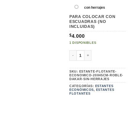
$4.0
HAS
con herrajes
$7.0
PARA COLOCAR CON
ESCUADRAS (NO
INCLUIDAS)
$
4.000
1 DISPONIBLES
ESTANTE FLOTANTE ECONOM
SKU:
ESTANTE-FLOTANTE-
ECONOMICO-20X45CM-ROBLE-
DAKAR-SIN-HERRAJES
CATEGORÍAS:
ESTANTES
ECONÓMICOS
,
ESTANTES
FLOTANTES