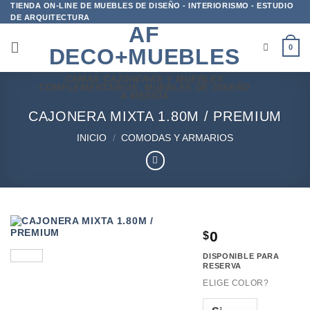
Saltar
TIENDA ON-LINE DE MUEBLES DE DISEÑO - INTERIORISMO - ESTUDIO
DE ARQUITECTURA
al
AF
contenido
0
DECO+MUEBLES
CAMAS CAJONERAS Y MUEBLES
COMPLEMENTARIOS. MUEBLES DE DISEÑO
A MEDIDA
CAJONERA MIXTA 1.80M / PREMIUM
INICIO
/
COMODAS Y ARMARIOS
0
$
DISPONIBLE PARA
RESERVA
ELIGE COLOR?