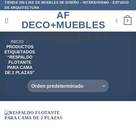
Saltar
TIENDA ON-LINE DE MUEBLES DE DISEÑO - INTERIORISMO - ESTUDIO
DE ARQUITECTURA
al
AF
contenido
0
DECO+MUEBLES
CAMAS CAJONERAS Y MUEBLES
COMPLEMENTARIOS. MUEBLES DE DISEÑO
INICIO
/
A MEDIDA
PRODUCTOS
ETIQUETADOS
“RESPALDO
FLOTANTE
PARA CAMA
DE 2 PLAZAS”