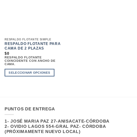
RESPALDO FLOTANTE SIMPLE
RESPALDO FLOTANTE PARA
CAMA DE 2 PLAZAS
$
0
RESPALDO FLOTANTE
COINCIDENTE CON ANCHO DE
CAMA.
SELECCIONAR OPCIONES
ESTE
PRODUCTO
TIENE
MÚLTIPLES
VARIANTES.
LAS
OPCIONES
SE
PUNTOS DE ENTREGA
PUEDEN
ELEGIR
1- JOSÉ MARIA PAZ 27-ANISACATE-CÓRDOBA
EN
LA
2- OVIDIO LAGOS 554-GRAL PAZ- CÓRDOBA
PÁGINA
(PRÓXIMAMENTE NUEVO LOCAL)
DE