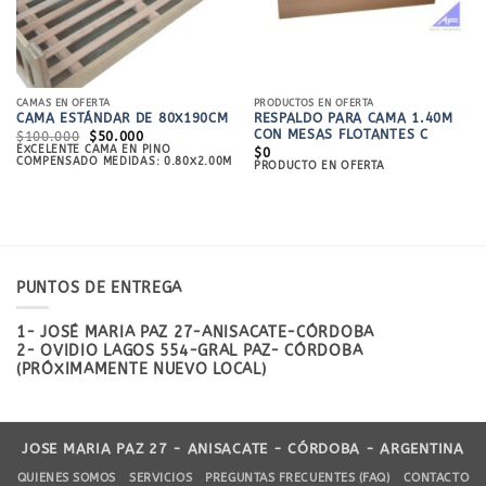
CAMAS EN OFERTA
PRODUCTOS EN OFERTA
CAMA ESTÁNDAR DE 80X190CM
RESPALDO PARA CAMA 1.40M
CON MESAS FLOTANTES C
EL
EL
$
100.000
$
50.000
PRECIO
PRECIO
EXCELENTE CAMA EN PINO
$
0
ORIGINAL
ACTUAL
COMPENSADO MEDIDAS: 0.80X2.00M
PRODUCTO EN OFERTA
ERA:
ES:
$100.000.
$50.000.
PUNTOS DE ENTREGA
1- JOSÉ MARIA PAZ 27-ANISACATE-CÓRDOBA
2- OVIDIO LAGOS 554-GRAL PAZ- CÓRDOBA
(PRÓXIMAMENTE NUEVO LOCAL)
JOSE MARIA PAZ 27 - ANISACATE - CÓRDOBA - ARGENTINA
QUIENES SOMOS
SERVICIOS
PREGUNTAS FRECUENTES (FAQ)
CONTACTO