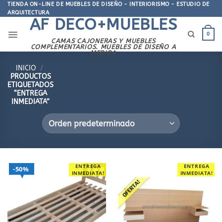
Saltar
TIENDA ON-LINE DE MUEBLES DE DISEÑO - INTERIORISMO - ESTUDIO DE
ARQUITECTURA
al
AF DECO+MUEBLES
contenido
0
CAMAS CAJONERAS Y MUEBLES
COMPLEMENTARIOS. MUEBLES DE DISEÑO A
MEDIDA
INICIO
/
PRODUCTOS
ETIQUETADOS
“ENTREGA
INMEDIATA”
ENTREGA
ENTREGA
50%
INMEDIATA!
INMEDIATA!